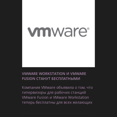
VMWARE WORKSTATION И VMWARE
FUSION СТАНУТ БЕСПЛАТНЫМИ
Компания VMware объявила о том, что
гипервизоры для рабочих станций
VMware Fusion и VMware Workstation
теперь бесплатны для всех желающих