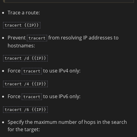
Trace a route:
tracert {{IP}}
Prevent
from resolving IP addresses to
tracert
hostnames:
tracert /d {{IP}}
Force
to use IPv4 only:
tracert
tracert /4 {{IP}}
Force
to use IPv6 only:
tracert
tracert /6 {{IP}}
Specify the maximum number of hops in the search
for the target: