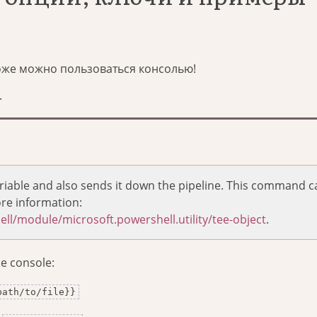
тоже можно пользоваться консолью!
.
riable and also sends it down the pipeline. This command c
re information:
ll/module/microsoft.powershell.utility/tee-object
.
he console:
path/to/file}}