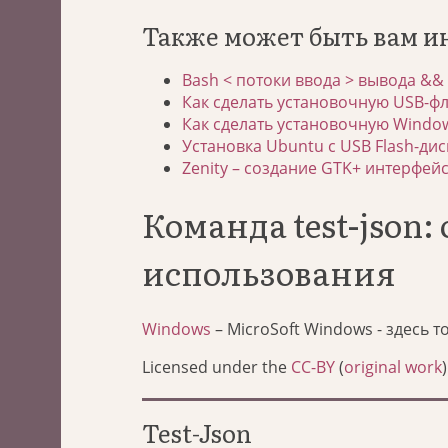
Также может быть вам и
Bash < потоки ввода > вывода &&
Как сделать установочную USB-фле
Как сделать установочную Windo
Установка Ubuntu с USB Flash-дис
Zenity – создание GTK+ интерфей
Команда test-json
использования
Windows
– MicroSoft Windows - здесь 
Licensed under the
CC-BY
(
original work
)
Test-Json