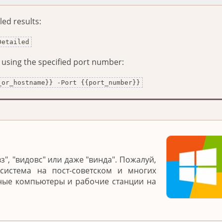
led results:
Detailed
 using the specified port number:
_or_hostname}} -Port {{port_number}}
з", "видовс" или даже "винда". Пожалуй,
система на пост-советском и многих
ьные компьютеры и рабочие станции на