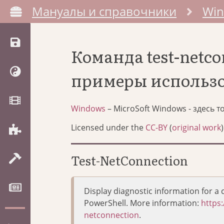
Мануалы и справочники
Wi
Команда test-netc
примеры использ
Windows
– MicroSoft Windows - здесь 
Licensed under the
CC-BY
(
original work
)
Test-NetConnection
Display diagnostic information for 
PowerShell. More information:
https
netconnection
.