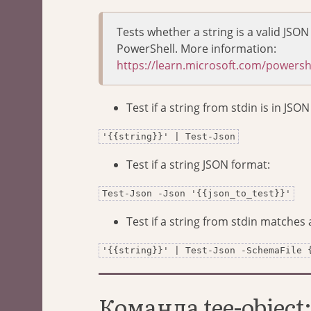
Tests whether a string is a valid J
PowerShell. More information:
https://learn.microsoft.com/powershe
Test if a string from stdin is in JSO
'{{string}}' | Test-Json
Test if a string JSON format:
Test-Json -Json '{{json_to_test}}'
Test if a string from stdin matches a
'{{string}}' | Test-Json -SchemaFile 
Команда tee-objec