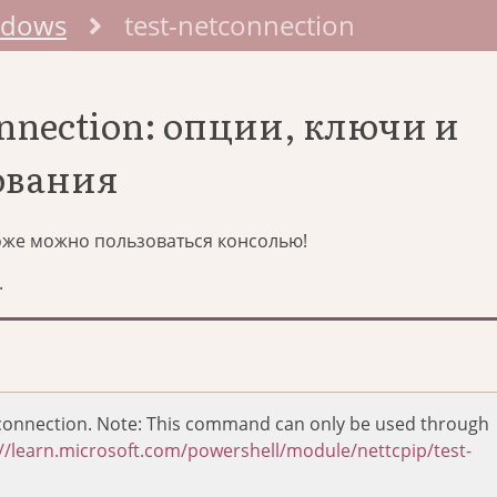
ndows
test-netconnection
onnection: опции, ключи и
ования
тоже можно пользоваться консолью!
.
a connection. Note: This command can only be used through
://learn.microsoft.com/powershell/module/nettcpip/test-