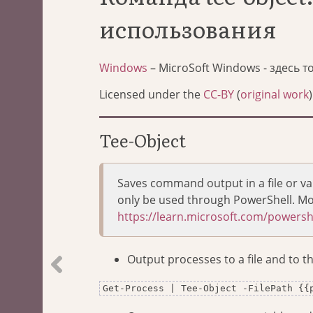
использования
Windows
– MicroSoft Windows - здесь 
Licensed under the
CC-BY
(
original work
)
Tee-Object
Saves command output in a file or va
only be used through PowerShell. Mo
https://learn.microsoft.com/powershe
Output processes to a file and to t
Get-Process | Tee-Object -FilePath {{