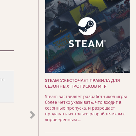
an
STEAM УЖЕСТОЧАЕТ ПРАВИЛА ДЛЯ
СЕЗОННЫХ ПРОПУСКОВ ИГР
Steam заставляет разработчиков игры
более четко указывать, что входит в
сезонные пропуска, и разрешает
продавать их только разработчикам с
«проверенным …