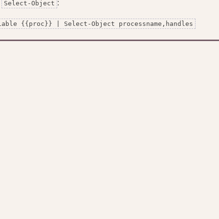
d
:
Select-Object
iable {{proc}} | Select-Object processname,handles