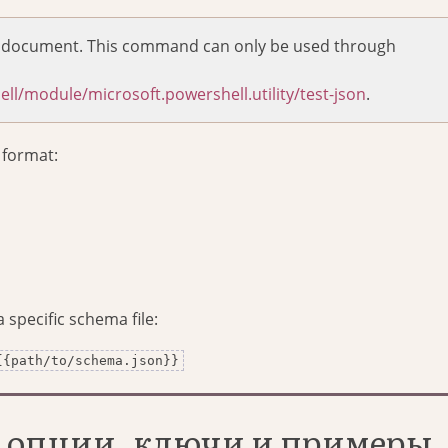
SON document. This command can only be used through
ll/module/microsoft.powershell.utility/test-json
.
N format:
 specific schema file:
{{path/to/schema.json}}
t: опции, ключи и примеры