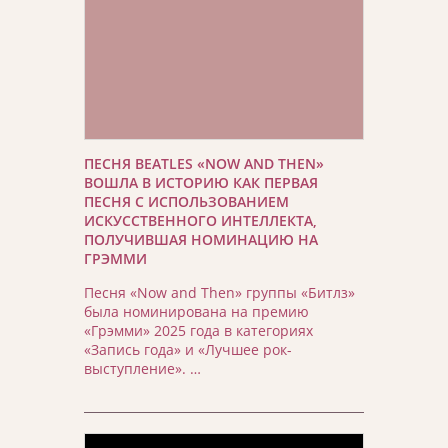
ПЕСНЯ BEATLES «NOW AND THEN»
ВОШЛА В ИСТОРИЮ КАК ПЕРВАЯ
ПЕСНЯ С ИСПОЛЬЗОВАНИЕМ
ИСКУССТВЕННОГО ИНТЕЛЛЕКТА,
ПОЛУЧИВШАЯ НОМИНАЦИЮ НА
ГРЭММИ
Песня «Now and Then» группы «Битлз»
была номинирована на премию
«Грэмми» 2025 года в категориях
«Запись года» и «Лучшее рок-
выступление». …