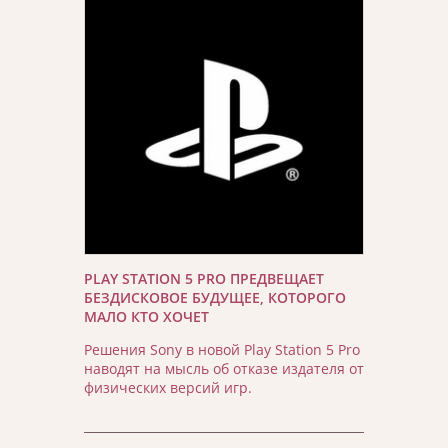
PLAY STATION 5 PRO ПРЕДВЕЩАЕТ
БЕЗДИСКОВОЕ БУДУЩЕЕ, КОТОРОГО
МАЛО КТО ХОЧЕТ
Решения Sony в новой Play Station 5 Pro
наводят на мысль об отказе издателя от
физических версий игр.