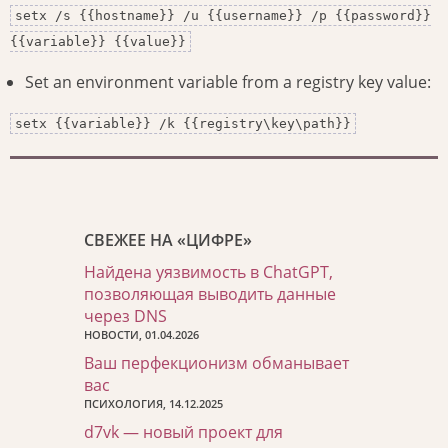
setx /s {{hostname}} /u {{username}} /p {{password}}
{{variable}} {{value}}
Set an environment variable from a registry key value:
setx {{variable}} /k {{registry\key\path}}
СВЕЖЕЕ НА «ЦИФРЕ»
Найдена уязвимость в ChatGPT,
позволяющая выводить данные
через DNS
НОВОСТИ, 01.04.2026
Ваш перфекционизм обманывает
вас
ПСИХОЛОГИЯ, 14.12.2025
d7vk — новый проект для