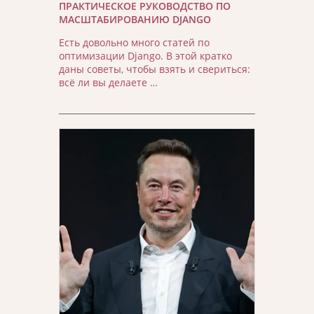
ПРАКТИЧЕСКОЕ РУКОВОДСТВО ПО
МАСШТАБИРОВАНИЮ DJANGO
Есть довольно много статей по
оптимизации Django. В этой кратко
даны советы, чтобы взять и свериться:
всё ли вы делаете …