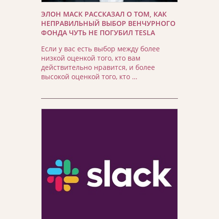
ЭЛОН МАСК РАССКАЗАЛ О ТОМ, КАК
НЕПРАВИЛЬНЫЙ ВЫБОР ВЕНЧУРНОГО
ФОНДА ЧУТЬ НЕ ПОГУБИЛ TESLA
Если у вас есть выбор между более
низкой оценкой того, кто вам
действительно нравится, и более
высокой оценкой того, кто …