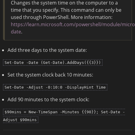
Changes the system time on the computer to a
time that you specify. This command can only be
used through PowerShell. More information:
https://learn.microsoft.com/powershell/module/microso
date
.
Add three days to the system date:
Set-Date -Date (Get-Date).AddDays({{3}})
Set the system clock back 10 minutes:
Set-Date -Adjust -0:10:0 -DisplayHint Time
Add 90 minutes to the system clock:
$90mins = New-TimeSpan -Minutes {{90}}; Set-Date -
Adjust $90mins