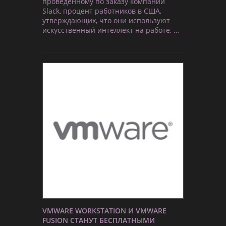
проведенному по заказу компании
Slack, процент работников в США,
утверждающих, что они используют
искусственный интеллект на работе, …
VMWARE WORKSTATION И VMWARE
FUSION СТАНУТ БЕСПЛАТНЫМИ