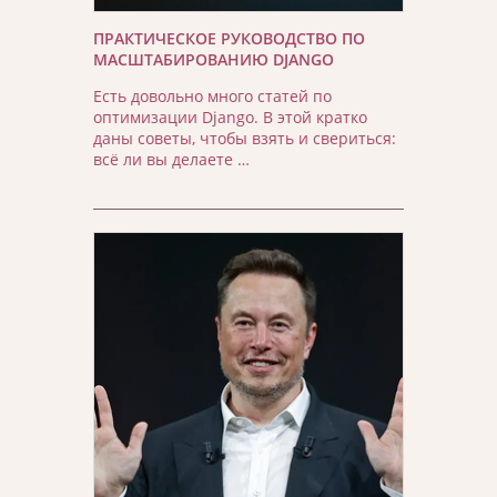
ПРАКТИЧЕСКОЕ РУКОВОДСТВО ПО
МАСШТАБИРОВАНИЮ DJANGO
Есть довольно много статей по
оптимизации Django. В этой кратко
даны советы, чтобы взять и свериться:
всё ли вы делаете …