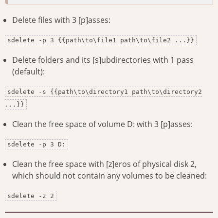
Delete files with 3 [p]asses:
sdelete -p 3 {{path\to\file1 path\to\file2 ...}}
Delete folders and its [s]ubdirectories with 1 pass
(default):
sdelete -s {{path\to\directory1 path\to\directory2
...}}
Clean the free space of volume D: with 3 [p]asses:
sdelete -p 3 D:
Clean the free space with [z]eros of physical disk 2,
which should not contain any volumes to be cleaned:
sdelete -z 2