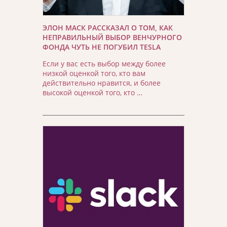
ЭЛОН МАСК РАССКАЗАЛ О ТОМ, КАК
НЕПРАВИЛЬНЫЙ ВЫБОР ВЕНЧУРНОГО
ФОНДА ЧУТЬ НЕ ПОГУБИЛ TESLA
Если у вас есть выбор между более
низкой оценкой того, кто вам
действительно нравится, и более
высокой оценкой того, кто …