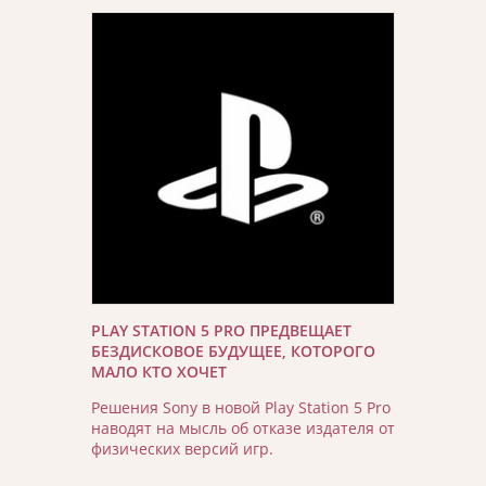
PLAY STATION 5 PRO ПРЕДВЕЩАЕТ
БЕЗДИСКОВОЕ БУДУЩЕЕ, КОТОРОГО
МАЛО КТО ХОЧЕТ
Решения Sony в новой Play Station 5 Pro
наводят на мысль об отказе издателя от
физических версий игр.