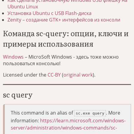
Как сделать установочную Windows USB флешку на
Ubuntu Linux
Установка Ubuntu с USB Flash-диска
Zenity – создание GTK+ интерфейсов из консоли
Команда sc-query: опции, ключи и
примеры использования
Windows
– MicroSoft Windows - здесь тоже можно
пользоваться консолью!
Licensed under the
CC-BY
(
original work
).
sc query
This command is an alias of
. More
sc.exe query
information:
https://learn.microsoft.com/windows-
server/administration/windows-commands/sc-