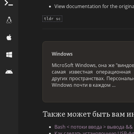
View documentation for the origi
tldr sc
Windows
MicroSoft Windows, она же "виндов
самая известная операционная 
других пространствах. Персонал
Windows почти в каждом …
Также может быть вам и
Bash < потоки ввода > вывода &&
Как сделать установочную USB-фле