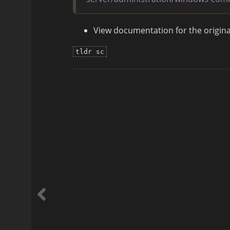
View documentation for the origi
tldr sc