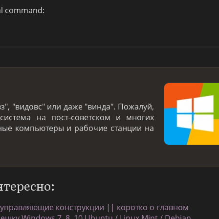
nal command:
з", "видовс" или даже "винда". Пожалуй,
система на пост-советском и многих
ьные компьютеры и рабочие станции на
нтересно:
 управляющие конструкции || коротко о главном
шку Windows 7, 8, 10 Ubuntu / Linux Mint / Debian