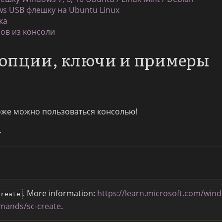
ws USB флешку на Ubuntu Linux
ка
сов из консоли
: опции, ключи и примеры
тоже можно пользоваться консолью!
.
. More information:
https://learn.microsoft.com/win
create
mands/sc-create
.