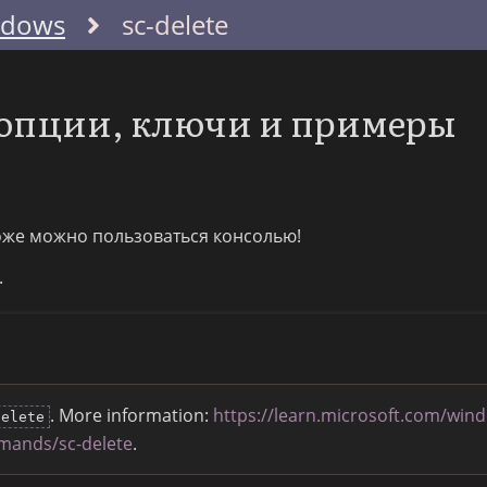
ndows
sc-delete
: опции, ключи и примеры
тоже можно пользоваться консолью!
.
. More information:
https://learn.microsoft.com/win
delete
mands/sc-delete
.