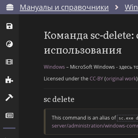
Мануалы и справочники
Wi
Команда sc-delete
использования
Windows
– MicroSoft Windows - здесь 
Licensed under the
CC-BY
(
original work
)
sc delete
This command is an alias of
sc.exe 
server/administration/windows-com