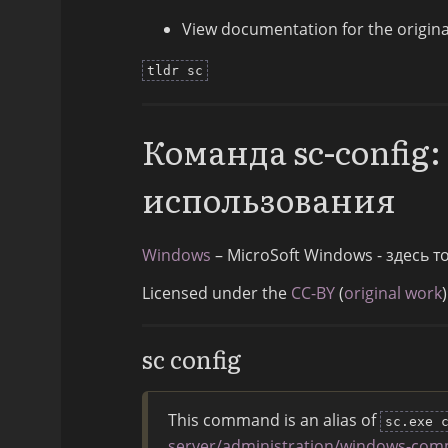
View documentation for the origi
tldr sc
Команда sc-config
использования
Windows
– MicroSoft Windows - здесь 
Licensed under the
CC-BY
(
original work
)
sc config
This command is an alias of
sc.exe 
server/administration/windows-com