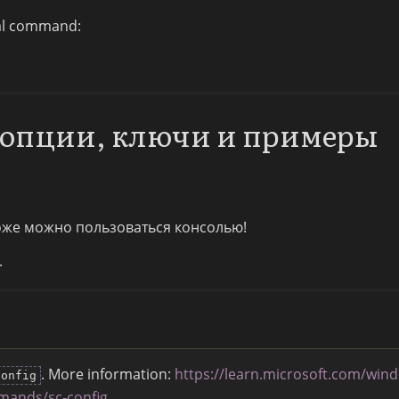
nal command:
: опции, ключи и примеры
тоже можно пользоваться консолью!
.
. More information:
https://learn.microsoft.com/win
config
mands/sc-config
.