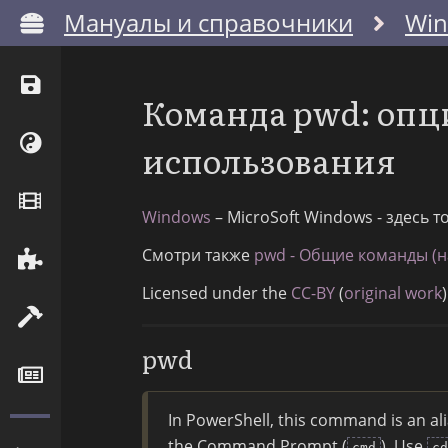
Мануалы и справочники
Wi
Команда pwd: опц
использования
Windows
– MicroSoft Windows - здесь 
Смотри также
pwd - Общие команды (н
Licensed under the
CC-BY
(
original work
)
pwd
In PowerShell, this command is an al
the Command Prompt (
). Use
cmd
cd