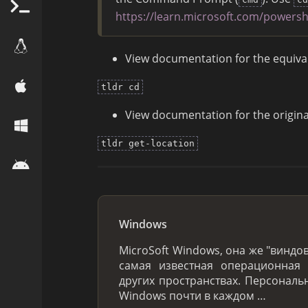
https://learn.microsoft.com/powers
View documentation for the equ
tldr cd
View documentation for the origi
tldr get-location
Windows
MicroSoft Windows, она же "виндов
самая известная операционная 
других пространствах. Персонал
Windows почти в каждом …