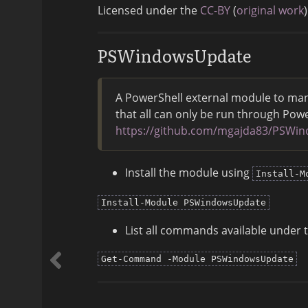
Licensed under the
CC-BY
(
original work
)
PSWindowsUpdate
A PowerShell external module to ma
that all can only be run through Pow
https://github.com/mgajda83/PSWi
Install the module using
Install-M
Install-Module PSWindowsUpdate
List all commands available under 
Get-Command -Module PSWindowsUpdate