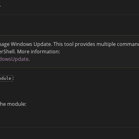
.
nage Windows Update. This tool provides multiple comman
erShell. More information:
ndowsUpdate
.
:
odule
the module: