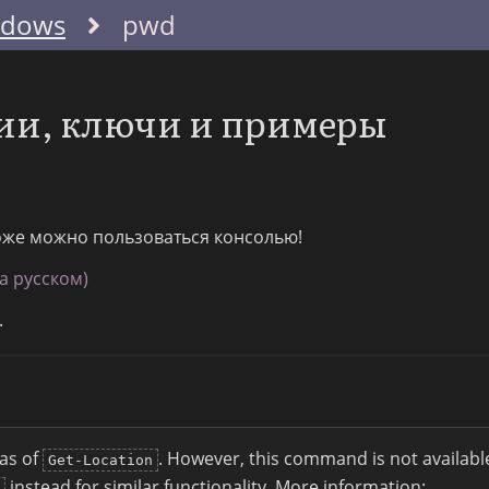
ndows
pwd
ии, ключи и примеры
тоже можно пользоваться консолью!
а русском)
.
ias of
. However, this command is not availabl
Get-Location
instead for similar functionality. More information: