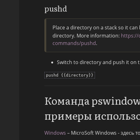
pushd
Place a directory on a stack so it can
directory. More information:
https:/
commands/pushd
.
Switch to directory and push it on t
pushd {{directory}}
Команда pswindow
примеры использ
Windows
– MicroSoft Windows - здесь 