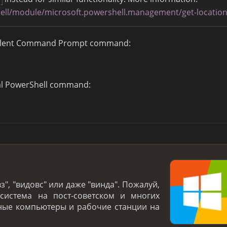
hell/module/microsoft.powershell.management/get-locatio
ivalent Command Prompt command:
nal PowerShell command:
з", "видовс" или даже "винда". Пожалуй,
система на пост-советском и многих
ьные компьютеры и рабочие станции на