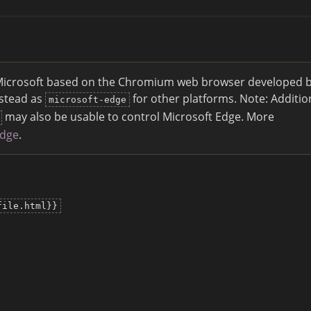
icrosoft based on the Chromium web browser developed 
nstead as
for other platforms. Note: Additio
microsoft-edge
may also be usable to control Microsoft Edge. More
edge
.
file.html}}