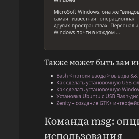
MicroSoft Windows, она же "виндов
самая известная операционная 
других пространствах. Персонал
Windows почти в каждом …
Также может быть вам и
Bash < потоки ввода > вывода &&
Как сделать установочную USB-фле
Как сделать установочную Windo
Установка Ubuntu с USB Flash-дис
Zenity – создание GTK+ интерфей
Команда msg: опц
использования