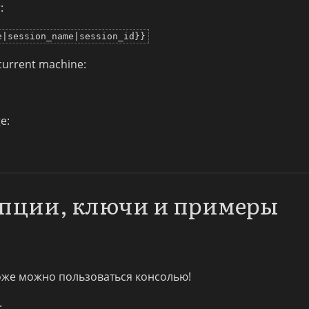
:
e|session_name|session_id}}
 current machine:
e:
опции, ключи и примеры
тоже можно пользоваться консолью!
.