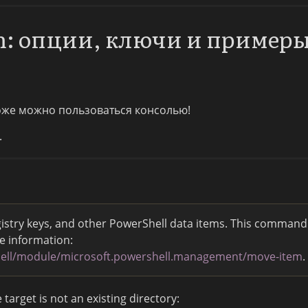
m: опции, ключи и пример
тоже можно пользоваться консолью!
.
egistry keys, and other PowerShell data items. This command
e information:
shell/module/microsoft.powershell.management/move-item
.
target is not an existing directory: