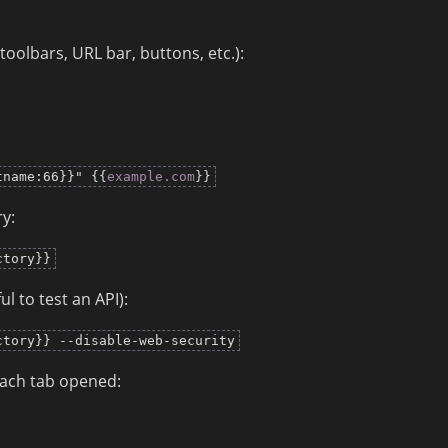
oolbars, URL bar, buttons, etc.):
tname:66}}" {{
example.com
}}
y:
ctory}}
l to test an API):
ctory}} --disable-web-security
each tab opened: