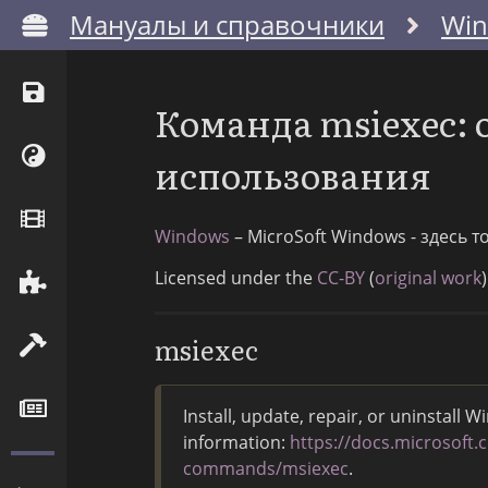
Мануалы и справочники
Wi
Команда msiexec:
использования
Windows
– MicroSoft Windows - здесь 
Licensed under the
CC-BY
(
original work
)
msiexec
Install, update, repair, or uninstal
information:
https://docs.microsoft
commands/msiexec
.