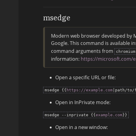
msedge
Modern web browser developed by M
Google. This command is available i
command arguments from
chromium
information:
https://microsoft.com/
Open a specific URL or file:
msedge {{
https://example.com
|path/to/
Open in InPrivate mode:
msedge --inprivate {{
example.com
}}
Open in a new window: