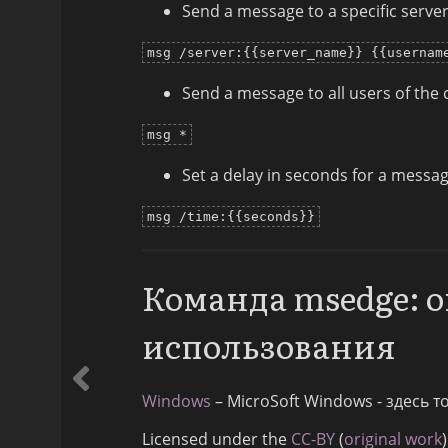
Send a message to a specific server
msg /server:{{server_name}} {{usernam
Send a message to all users of the
msg *
Set a delay in seconds for a messag
msg /time:{{seconds}}
Команда msedge: 
использования
Windows
– MicroSoft Windows - здесь 
Licensed under the
CC-BY
(
original work
)