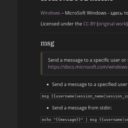
Windows
– MicroSoft Windows - здесь 
Licensed under the
CC-BY
(
original work
)
msg
Send a message to a specific user or
https://docs.microsoft.com/window
Send a message to a specified user
msg {{username|session_name|session_i
Send a message from stdin:
echo "{{message}}" | msg {{username|s