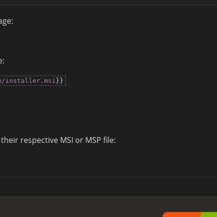
age:
e:
m/installer.msi
}}
their respective MSI or MSP file: