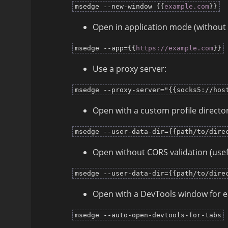
msedge --new-window {{
example.com
}}
Open in application mode (without t
msedge --app={{
https://example.com
}}
Use a proxy server:
msedge --proxy-server="{{socks5://hos
Open with a custom profile director
msedge --user-data-dir={{path/to/dire
Open without CORS validation (usefu
msedge --user-data-dir={{path/to/dire
Open with a DevTools window for 
msedge --auto-open-devtools-for-tabs