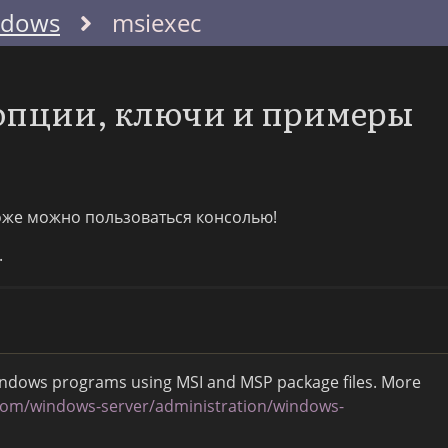
ndows
msiexec
 опции, ключи и примеры
тоже можно пользоваться консолью!
.
l Windows programs using MSI and MSP package files. More
.com/windows-server/administration/windows-