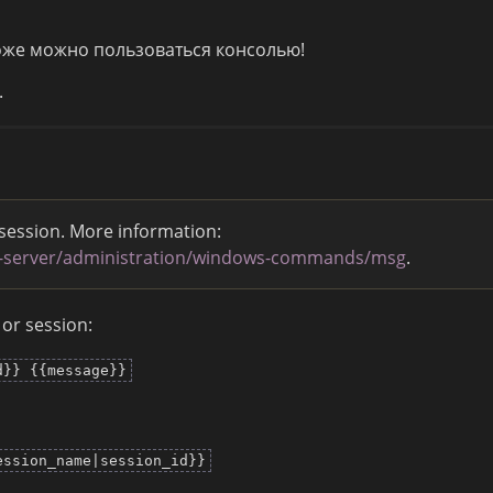
тоже можно пользоваться консолью!
.
 session. More information:
s-server/administration/windows-commands/msg
.
 or session:
d}} {{message}}
ession_name|session_id}}