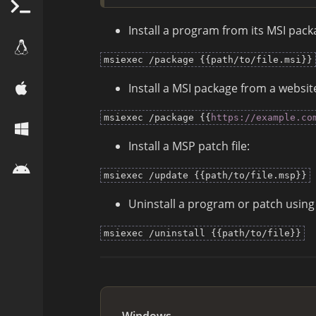
Install a program from its MSI pack
msiexec /package {{path/to/file.msi}}
Install a MSI package from a websit
msiexec /package {{
https://example.co
Install a MSP patch file:
msiexec /update {{path/to/file.msp}}
Uninstall a program or patch using 
msiexec /uninstall {{path/to/file}}
Windows