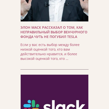
ЭЛОН МАСК РАССКАЗАЛ О ТОМ, КАК
НЕПРАВИЛЬНЫЙ ВЫБОР ВЕНЧУРНОГО
ФОНДА ЧУТЬ НЕ ПОГУБИЛ TESLA
Если у вас есть выбор между более
низкой оценкой того, кто вам
действительно нравится, и более
высокой оценкой того, кто …