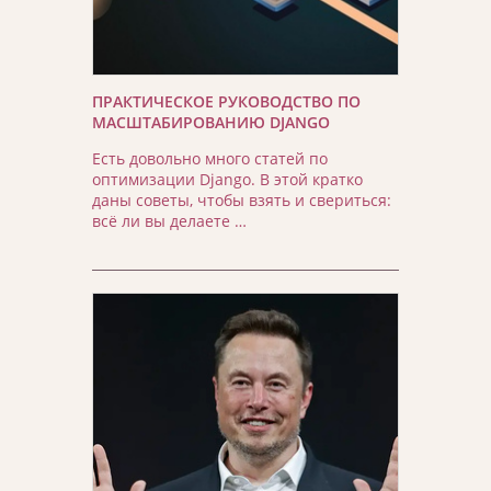
ПРАКТИЧЕСКОЕ РУКОВОДСТВО ПО
МАСШТАБИРОВАНИЮ DJANGO
Есть довольно много статей по
оптимизации Django. В этой кратко
даны советы, чтобы взять и свериться:
всё ли вы делаете …