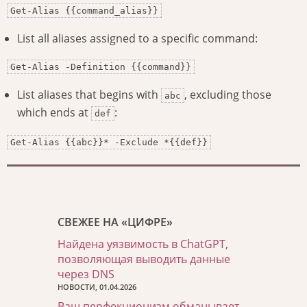
Get-Alias {{command_alias}}
List all aliases assigned to a specific command:
Get-Alias -Definition {{command}}
List aliases that begins with
, excluding those
abc
which ends at
:
def
Get-Alias {{abc}}* -Exclude *{{def}}
СВЕЖЕЕ НА «ЦИФРЕ»
Найдена уязвимость в ChatGPT,
позволяющая выводить данные
через DNS
НОВОСТИ, 01.04.2026
Ваш перфекционизм обманывает