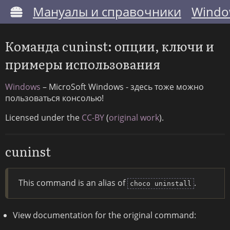
Мануалы и справочники
Windo
Команда cuninst: опции, ключи и
примеры использования
Windows
– MicroSoft Windows - здесь тоже можно
пользоваться консолью!
Licensed under the
CC-BY
(
original work
).
cuninst
This command is an alias of
.
choco uninstall
View documentation for the original command: