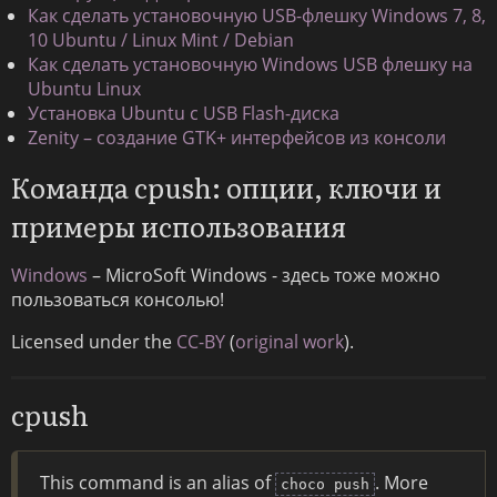
Как сделать установочную USB-флешку Windows 7, 8,
10 Ubuntu / Linux Mint / Debian
Как сделать установочную Windows USB флешку на
Ubuntu Linux
Установка Ubuntu с USB Flash-диска
Zenity – создание GTK+ интерфейсов из консоли
Команда cpush: опции, ключи и
примеры использования
Windows
– MicroSoft Windows - здесь тоже можно
пользоваться консолью!
Licensed under the
CC-BY
(
original work
).
cpush
This command is an alias of
. More
choco push