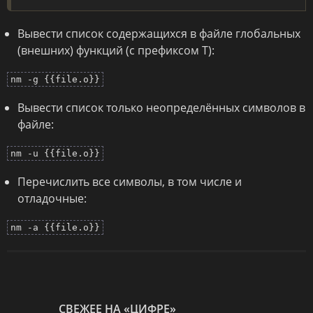
Вывести список содержащихся в файле глобальных
(внешних) функций (с префиксом T):
nm -g {{file.o}}
Вывести список только неопределённых символов в
файле:
nm -u {{file.o}}
Перечислить все символы, в том числе и
отладочные:
nm -a {{file.o}}
СВЕЖЕЕ НА «ЦИФРЕ»