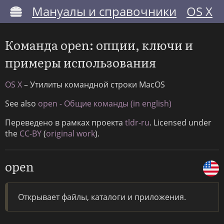
Мануалы и справочники
OS X
Команда open: опции, ключи и
примеры использования
OS X
– Утилиты командной строки MacOS
See also
open - Общие команды (in english)
Переведено в рамках проекта
tldr-ru
. Licensed under
the
CC-BY
(
original work
).
open
Открывает файлы, каталоги и приложения.