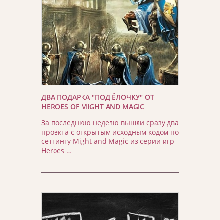
ДВА ПОДАРКА "ПОД ЁЛОЧКУ" ОТ
HEROES OF MIGHT AND MAGIC
За последнюю неделю вышли сразу два
проекта с открытым исходным кодом по
сеттингу Might and Magic из серии игр
Heroes …