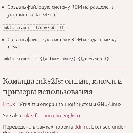
Создать файловую систему ROM на разделе
1
устройства
(
):
b
sdb1
mkfs.cramfs {{/dev/sdb1}}
Создать файловую систему ROM и задать метку
тома:
mkfs.cramfs -n {{volume_name}} {{/dev/sdb1}}
Команда mke2fs: опции, ключи и
примеры использования
Linux
– Утилиты операционной системы GNU/Linux
See also
mke2fs - Linux (in english)
Переведено в рамках проекта
tldr-ru
. Licensed under