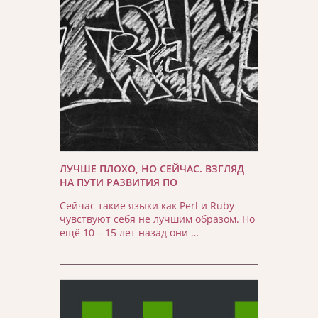
ЛУЧШЕ ПЛОХО, НО СЕЙЧАС. ВЗГЛЯД
НА ПУТИ РАЗВИТИЯ ПО
Сейчас такие языки как Perl и Ruby
чувствуют себя не лучшим образом. Но
ещё 10 – 15 лет назад они …