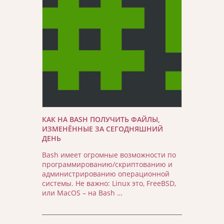
КАК НА BASH ПОЛУЧИТЬ ФАЙЛЫ,
ИЗМЕНЁННЫЕ ЗА СЕГОДНЯШНИЙ
ДЕНЬ
Bash имеет огромные возможности по
программированию/скриптованию и
администрированию операционной
системы. Не важно: Linux это, FreeBSD,
или MacOS – на Bash …