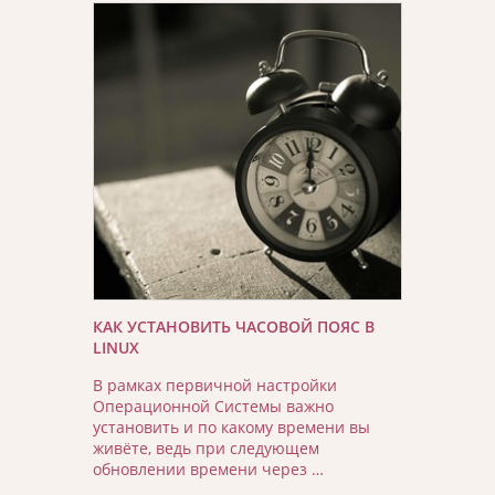
КАК УСТАНОВИТЬ ЧАСОВОЙ ПОЯС В
LINUX
В рамках первичной настройки
Операционной Системы важно
установить и по какому времени вы
живёте, ведь при следующем
обновлении времени через …