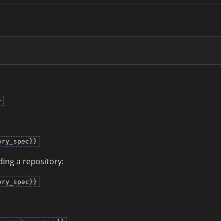
}
ory_spec}}
ing a repository:
ory_spec}}