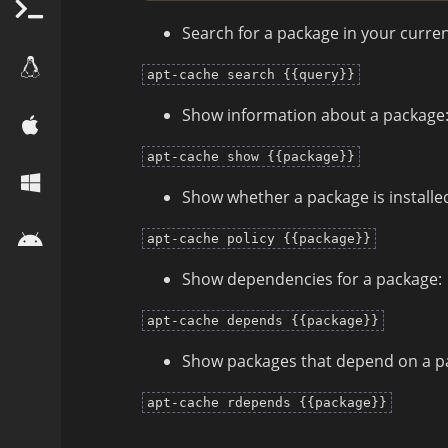
Search for a package in your curre
apt-cache search {{query}}
Show information about a package
apt-cache show {{package}}
Show whether a package is installe
apt-cache policy {{package}}
Show dependencies for a package:
apt-cache depends {{package}}
Show packages that depend on a pa
apt-cache rdepends {{package}}