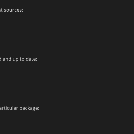
nt sources:
:
d and up to date:
rticular package: