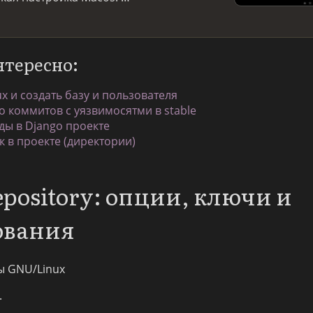
нтересно:
ux и создать базу и пользователя
о коммитов с уязвимосятми в stable
ы в Django проекте
к в проекте (директории)
epository: опции, ключи и
ования
ы GNU/Linux
.