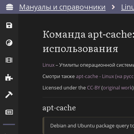
Мануалы и справочники
Lin
Команда apt-cach
использования
Linux
– Утилиты операционной систем
Смотри также
apt-cache - Linux (на рус
Licensed under the
CC-BY
(
original work
)
apt-cache
Debian and Ubuntu package query to