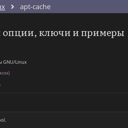
ux
apt-cache
e: опции, ключи и примеры
ы GNU/Linux
ском)
.
ol.