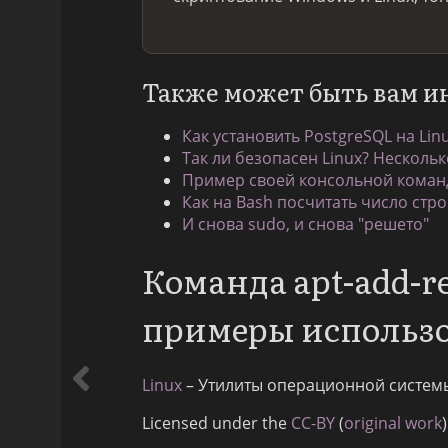
Также может быть вам и
Как установить PostgreSQL на Lin
Так ли безопасен Linux? Нескольк
Пример своей консольной команд
Как на Bash посчитать число стро
И снова sudo, и снова "решето"
Команда apt-add-r
примеры использ
Linux
– Утилиты операционной систем
Licensed under the
CC-BY
(
original work
)