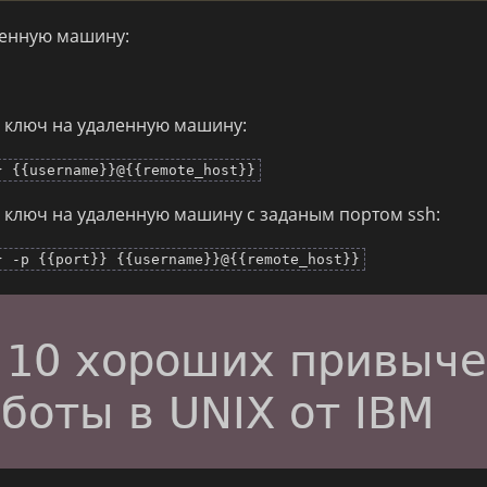
ленную машину:
 ключ на удаленную машину:
} {{username}}@{{remote_host}}
ключ на удаленную машину с заданым портом ssh:
} -p {{port}} {{username}}@{{remote_host}}