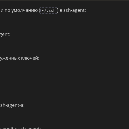
ии по умолчанию (
) в ssh-agent:
~/.ssh
gent:
руженных ключей:
sh-agent-а:
лючей в ssh-agent: