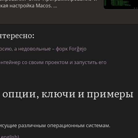
нкая настройка Macos. …
нтересно:
рсию, а недовольные – форк Forĝejo
онтейнер со своим проектом и запустить его
t: опции, ключи и примеры
исущие различным операционным системам.
english)