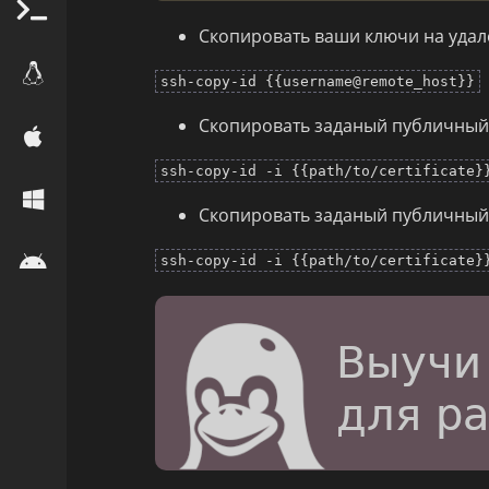
Скопировать ваши ключи на уда
ssh-copy-id {{username@remote_host}}
Скопировать заданый публичный
ssh-copy-id -i {{path/to/certificate}
Скопировать заданый публичный 
ssh-copy-id -i {{path/to/certificate}