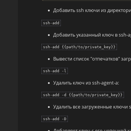
Добавить ssh ключи из директор
ssh-add
Добавить указанный ключ в ssh-a
ssh-add {{path/to/private_key}}
Вывести список "отпечатков" заг
ssh-add -l
Удалить ключ из ssh-agent-а:
ssh-add -d {{path/to/private_key}}
Удалить все загруженные ключи s
ssh-add -D
Добавляет ключ с его цепочкой к