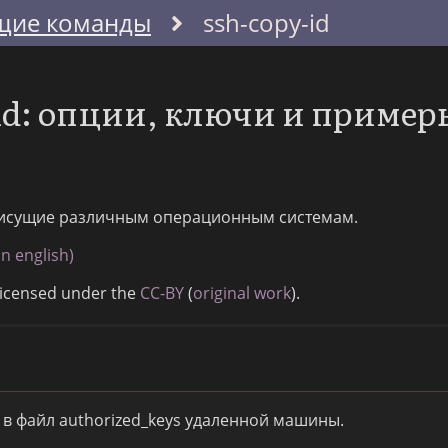
щие команды
ssh-copy-id
id: опции, ключи и пример
исущие различным операционным системам.
n english)
Licensed under the
CC-BY
(
original work
).
в файл authorized_keys удаленной машины.