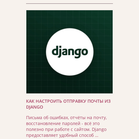
КАК НАСТРОИТЬ ОТПРАВКУ ПОЧТЫ ИЗ
DJANGO
Письма об ошибках, отчёты на почту,
восстановление паролей - всё это
полезно при работе с сайтом. Django
предоставляет удобный способ …