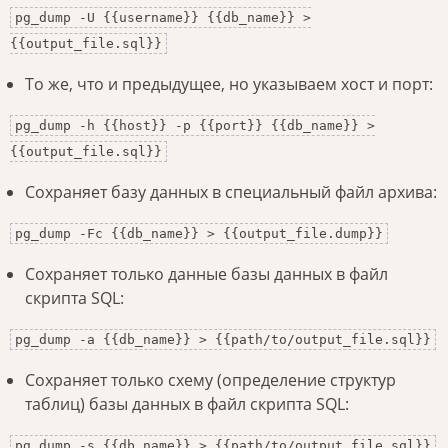
pg_dump -U {{username}} {{db_name}} >
{{output_file.sql}}
То же, что и предыдущее, но указываем хост и порт:
pg_dump -h {{host}} -p {{port}} {{db_name}} >
{{output_file.sql}}
Сохраняет базу данных в специальный файл архива:
pg_dump -Fc {{db_name}} > {{output_file.dump}}
Сохраняет только данные базы данных в файл
скрипта SQL:
pg_dump -a {{db_name}} > {{path/to/output_file.sql}}
Сохраняет только схему (определение структур
таблиц) базы данных в файл скрипта SQL:
pg_dump -s {{db_name}} > {{path/to/output_file.sql}}