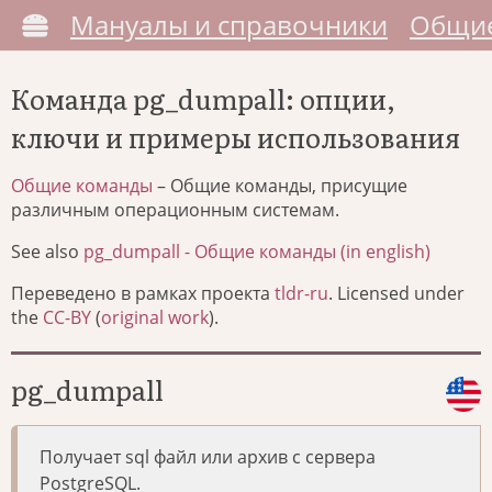
Мануалы и справочники
Общие
Команда pg_dumpall: опции,
ключи и примеры использования
Общие команды
– Общие команды, присущие
различным операционным системам.
See also
pg_dumpall - Общие команды (in english)
Переведено в рамках проекта
tldr-ru
. Licensed under
the
CC-BY
(
original work
).
pg_dumpall
Получает sql файл или архив с сервера
PostgreSQL.