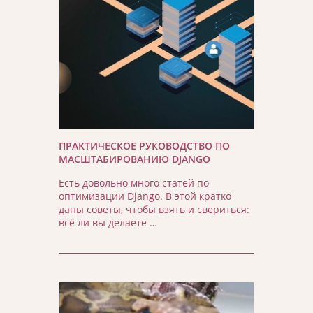
ПРАКТИЧЕСКОЕ РУКОВОДСТВО ПО
МАСШТАБИРОВАНИЮ DJANGO
Есть довольно много статей по
оптимизации Django. В этой кратко
даны советы, чтобы взять и свериться:
всё ли вы делаете …