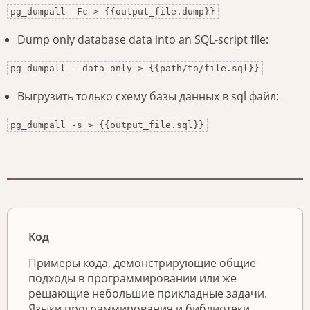
pg_dumpall -Fc > {{output_file.dump}}
Dump only database data into an SQL-script file:
pg_dumpall --data-only > {{path/to/file.sql}}
Выгрузить только схему базы данных в sql файл:
pg_dumpall -s > {{output_file.sql}}
Код
Примеры кода, демонстрирующие общие
подходы в программировании или же
решающие небольшие прикладные задачи.
Языки программирования и библиотеки,