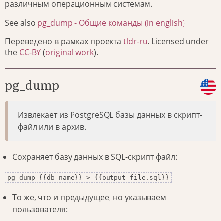
различным операционным системам.
See also
pg_dump - Общие команды (in english)
Переведено в рамках проекта
tldr-ru
. Licensed under
the
CC-BY
(
original work
).
pg_dump
Извлекает из PostgreSQL базы данных в скрипт-
файл или в архив.
Сохраняет базу данных в SQL-скрипт файл:
pg_dump {{db_name}} > {{output_file.sql}}
То же, что и предыдущее, но указываем
пользователя: