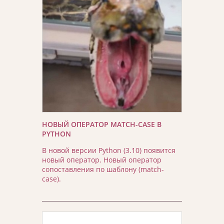
НОВЫЙ ОПЕРАТОР MATCH-CASE В
PYTHON
В новой версии Python (3.10) появится
новый оператор. Новый оператор
сопоставления по шаблону (match-
case).