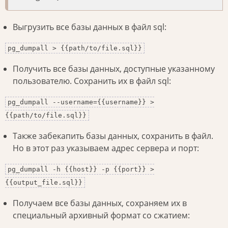
Выгрузить все базы данных в файл sql:
pg_dumpall > {{path/to/file.sql}}
Получить все базы данных, доступные указанному
пользователю. Сохранить их в файл sql:
pg_dumpall --username={{username}} >
{{path/to/file.sql}}
Также забекапить базы данных, сохранить в файл.
Но в этот раз указываем адрес сервера и порт:
pg_dumpall -h {{host}} -p {{port}} >
{{output_file.sql}}
Получаем все базы данных, сохраняем их в
специальный архивный формат со сжатием: