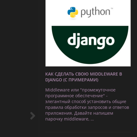
КАК СДЕЛАТЬ СВОЮ MIDDLEWARE В
DJANGO (С ПРИМЕРАМИ)
Middleware или "промежуточное
программное обеспечение" -
элегантный способ установить общие
правила обработки запросов и ответов
приложения. Давайте напишем
парочку middleware, …