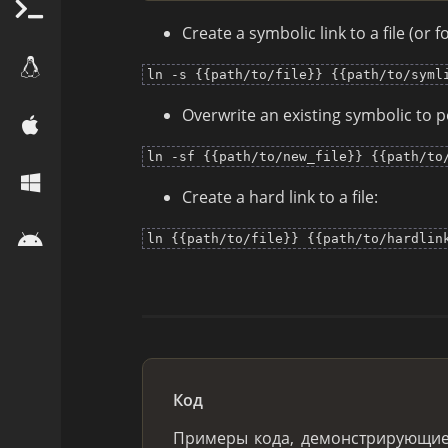
Create a symbolic link to a file (or f
ln -s {{path/to/file}} {{path/to/syml
Overwrite an existing symbolic to poi
ln -sf {{path/to/new_file}} {{path/to
Create a hard link to a file:
ln {{path/to/file}} {{path/to/hardlin
Код
Примеры кода, демонстрирующи