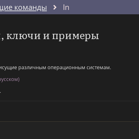
щие команды
ln
и, ключи и примеры
исущие различным операционным системам.
русском)
.