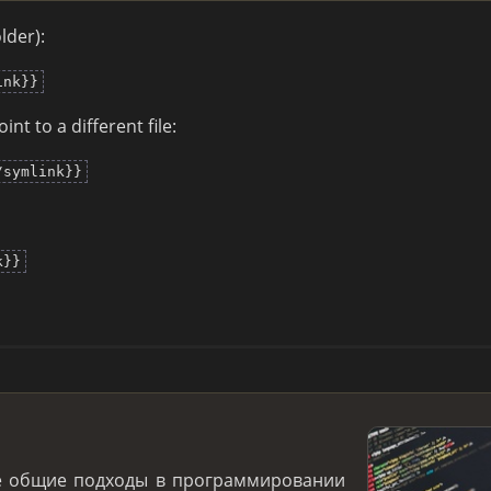
older):
ink}}
nt to a different file:
/symlink}}
k}}
е общие подходы в программировании