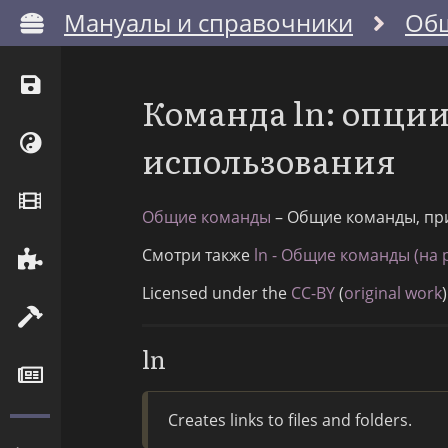
Мануалы и справочники
Об
Команда ln: опци
использования
Общие команды
– Общие команды, пр
Смотри также
ln - Общие команды (на 
Licensed under the
CC-BY
(
original work
)
ln
Creates links to files and folders.